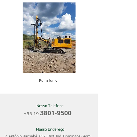
Puma Junior
PWHP-18 Perfuratriz Man
Nosso Telefone
3801-9500
+55 19
Nosso Endereço
R. Antônio Barnabé, 652, Dist. Ind. Domingos Giomi