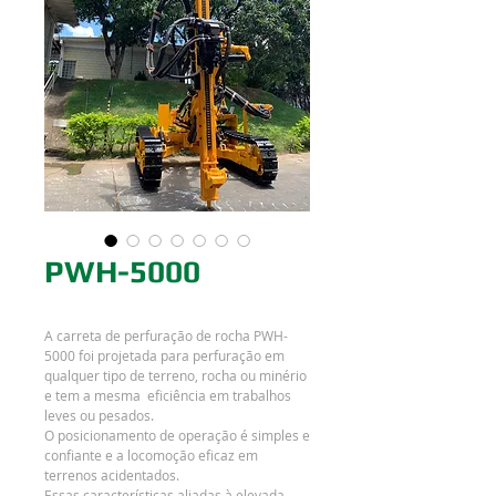
PWH-5000
A carreta de perfuração de rocha PWH-
5000 foi projetada para perfuração em
qualquer tipo de terreno, rocha ou minério
e tem a mesma eficiência em trabalhos
leves ou pesados.
O posicionamento de operação é simples e
confiante e a locomoção eficaz em
terrenos acidentados.
Essas características aliadas à elevada