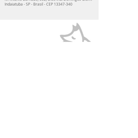
Indaiatuba - SP - Brasil - CEP
13347-340
NewsLetter
Fique por dentro das novidades da PW:
Assine já
Institucional
◊
Catálogos PDF