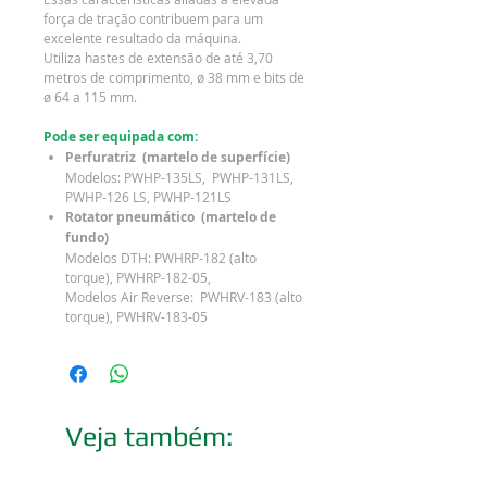
força de tração contribuem para um
excelente resultado da máquina.
Utiliza hastes de extensão de até 3,70
metros de comprimento, ø 38 mm e bits de
ø 64 a 115 mm.
Pode ser equipada com:
Perfuratriz (martelo de superfície)
Modelos: PWHP-135LS, PWHP-131LS,
PWHP-126 LS, PWHP-121LS
Rotator pneumático (martelo de
fundo)
Modelos DTH: PWHRP-182 (alto
torque), PWHRP-182-05,
Modelos Air Reverse: PWHRV-183 (alto
torque), PWHRV-183-05
Veja também: