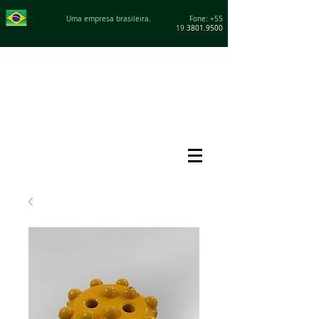
Uma empresa brasileira. Fone: +55
19
3801.9500