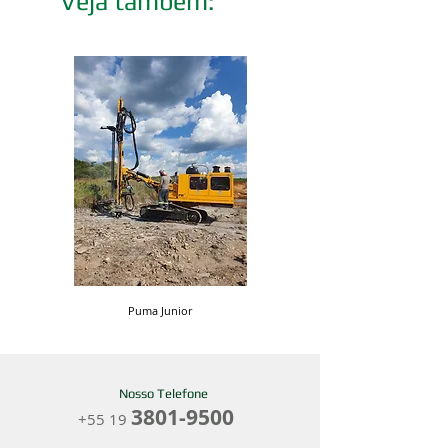
Veja também:
Puma Junior
PWHP-18 Perfuratriz Man
Nosso Telefone
3801-9500
+55 19