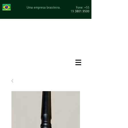
Uma empresa brasileira. Fone: +55
19
3801.9500